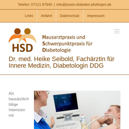
Zum
Telefon: 07121 97640
|
info@praxis-diabetes-pfullingen.de
Inhalt
springen
Links
Anfahrt
Datenschutz
Impressum
Dr. med. Heike Seibold, Fachärztin für
Innere Medizin, Diabetologin DDG
Als
hausärztlich
tätige
Internistin
mit